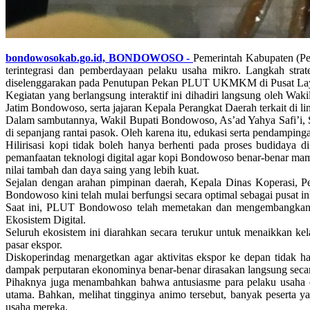
bondowosokab.go.id, BONDOWOSO -
Pemerintah Kabupaten (Pe
terintegrasi dan pemberdayaan pelaku usaha mikro. Langkah str
diselenggarakan pada Penutupan Pekan PLUT UKMKM di Pusat Lay
Kegiatan yang berlangsung interaktif ini dihadiri langsung oleh
Jatim Bondowoso, serta jajaran Kepala Perangkat Daerah terkait d
Dalam sambutannya, Wakil Bupati Bondowoso, As’ad Yahya Safi’i, S.
di sepanjang rantai pasok. Oleh karena itu, edukasi serta pendampin
Hilirisasi kopi tidak boleh hanya berhenti pada proses budidaya 
pemanfaatan teknologi digital agar kopi Bondowoso benar-benar mamp
nilai tambah dan daya saing yang lebih kuat.
Sejalan dengan arahan pimpinan daerah, Kepala Dinas Koperasi, P
Bondowoso kini telah mulai berfungsi secara optimal sebagai pusat
Saat ini, PLUT Bondowoso telah memetakan dan mengembangkan emp
Ekosistem Digital.
Seluruh ekosistem ini diarahkan secara terukur untuk menaikkan ke
pasar ekspor.
Diskoperindag menargetkan agar aktivitas ekspor ke depan tidak h
dampak perputaran ekonominya benar-benar dirasakan langsung secara
Pihaknya juga menambahkan bahwa antusiasme para pelaku usaha dal
utama. Bahkan, melihat tingginya animo tersebut, banyak peserta y
usaha mereka.