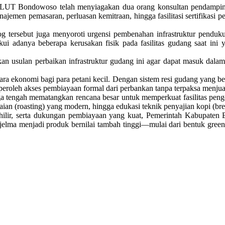
PLUT Bondowoso telah menyiagakan dua orang konsultan pendamping 
anajemen pemasaran, perluasan kemitraan, hingga fasilitasi sertifikasi
ersebut juga menyoroti urgensi pembenahan infrastruktur penduku
i adanya beberapa kerusakan fisik pada fasilitas gudang saat ini
sulan perbaikan infrastruktur gudang ini agar dapat masuk dalam po
cara ekonomi bagi para petani kecil. Dengan sistem resi gudang yang b
oleh akses pembiayaan formal dari perbankan tanpa terpaksa menjual 
a tengah mematangkan rencana besar untuk memperkuat fasilitas pengo
ian (roasting) yang modern, hingga edukasi teknik penyajian kopi (br
u ke hilir, serta dukungan pembiayaan yang kuat, Pemerintah Kabupa
elma menjadi produk bernilai tambah tinggi—mulai dari bentuk green 