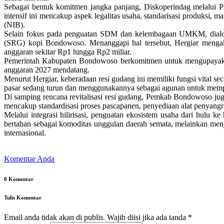
Sebagai bentuk komitmen jangka panjang, Diskoperindag melalui 
intensif ini mencakup aspek legalitas usaha, standarisasi produksi, m
(NIB).
Selain fokus pada penguatan SDM dan kelembagaan UMKM, dialog t
(SRG) kopi Bondowoso. Menanggapi hal tersebut, Hergiar mengaku
anggaran sekitar Rp1 hingga Rp2 miliar.
Pemerintah Kabupaten Bondowoso berkomitmen untuk mengupayakan u
anggaran 2027 mendatang.
Menurut Hergiar, keberadaan resi gudang ini memiliki fungsi vital se
pasar sedang turun dan menggunakannya sebagai agunan untuk memper
Di samping rencana revitalisasi resi gudang, Pemkab Bondowoso jug
mencakup standardisasi proses pascapanen, penyediaan alat penyangra
Melalui integrasi hilirisasi, penguatan ekosistem usaha dari hul
bertahan sebagai komoditas unggulan daerah semata, melainkan menj
internasional.
Komentar Anda
0 Komentar
Tulis Komentar
Email anda tidak akan di publis. Wajib diisi jika ada tanda
*