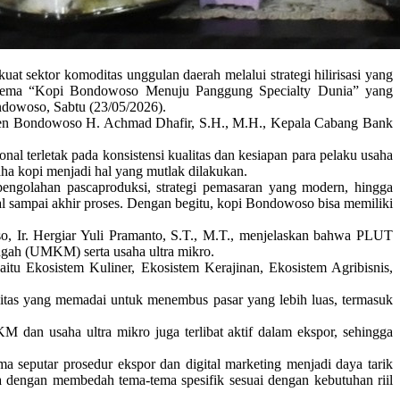
sektor komoditas unggulan daerah melalui strategi hilirisasi yang
 bertema “Kopi Bondowoso Menuju Panggung Specialty Dunia” yang
owoso, Sabtu (23/05/2026).
paten Bondowoso H. Achmad Dhafir, S.H., M.H., Kepala Cabang Bank
 terletak pada konsistensi kualitas dan kesiapan para pelaku usaha
aha kopi menjadi hal yang mutlak dilakukan.
 pengolahan pascaproduksi, strategi pemasaran yang modern, hingga
al sampai akhir proses. Dengan begitu, kopi Bondowoso bisa memiliki
o, Ir. Hergiar Yuli Pramanto, S.T., M.T., menjelaskan bahwa PLUT
ngah (UMKM) serta usaha ultra mikro.
u Ekosistem Kuliner, Ekosistem Kerajinan, Ekosistem Agribisnis,
asitas yang memadai untuk menembus pasar yang lebih luas, termasuk
 dan usaha ultra mikro juga terlibat aktif dalam ekspor, sehingga
 seputar prosedur ekspor dan digital marketing menjadi daya tarik
la dengan membedah tema-tema spesifik sesuai dengan kebutuhan riil