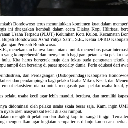
mkab) Bondowoso terus menunjukkan komitmen kuat dalam memperkuat 
ategis ini ditegaskan kembali dalam acara Dialog Kopi Hilirisasi
anan Usaha Terpadu (PLUT) Kelurahan Kota Kulon, Kecamatan Bond
 Wakil Bupati Bondowoso As’ad Yahya Safi’i, S.E., Ketua DPRD Kabu
i lingkungan Pemkab Bondowoso.
E., menekankan bahwa kunci utama untuk menembus pasar internasional
gan yang komprehensif dan menyeluruh bagi para petani serta pelaku us
di hulu. Kita harus bergerak maju dan fokus pada penguatan teknik
u tampil dan bersaing di pasar specialty dunia. Perlu edukasi dari aw
erindustrian, dan Perdagangan (Diskoperindag) Kabupaten Bondowos
 inkubasi dan pendampingan bagi pelaku Usaha Mikro, Kecil, dan Mene
at ekosistem utama untuk mengasuh para pelaku usaha lokal, yait
las pelaku usaha kecil agar lebih mandiri, berdaya, dan memiliki kap
anya didominasi oleh pelaku usaha skala besar saja. Kami ingin UMKM
 nyata oleh masyarakat kecil di akar rumput.
am mengikuti pelatihan dan dialog kopi ini sangat tinggi. Tema-tema
ang mengusulkan agar kegiatan serupa terus dilanjutkan secara berka