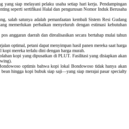
yang siap melayani pelaku usaha setiap hari kerja. Pendampingan
 penting seperti sertifikasi Halal dan pengurusan Nomor Induk Berusaha
ng, salah satunya adalah pemanfaatan kembali Sistem Resi Gudang
 yang memerlukan perbaikan menyeluruh dengan estimasi kebutuhan
s anggaran daerah dan direalisasikan secara bertahap mulai tahun
erjalan optimal, petani dapat menyimpan hasil panen mereka saat harga
kopi mereka terlalu dini dengan harga murah.
lahan kopi yang dipusatkan di PLUT. Fasilitasi yang disiapkan akan
ewing).
ten Bondowoso optimis bahwa kopi lokal Bondowoso tidak hanya akan
bean hingga kopi bubuk siap saji—yang siap merajai pasar specialty