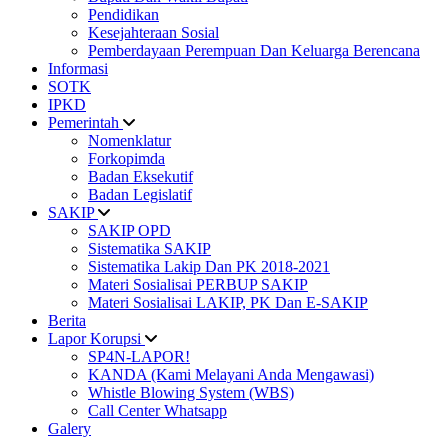
Pendidikan
Kesejahteraan Sosial
Pemberdayaan Perempuan Dan Keluarga Berencana
Informasi
SOTK
IPKD
Pemerintah
Nomenklatur
Forkopimda
Badan Eksekutif
Badan Legislatif
SAKIP
SAKIP OPD
Sistematika SAKIP
Sistematika Lakip Dan PK 2018-2021
Materi Sosialisai PERBUP SAKIP
Materi Sosialisai LAKIP, PK Dan E-SAKIP
Berita
Lapor Korupsi
SP4N-LAPOR!
KANDA (Kami Melayani Anda Mengawasi)
Whistle Blowing System (WBS)
Call Center Whatsapp
Galery